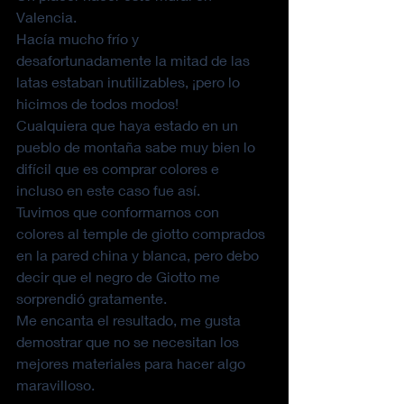
Valencia.
Hacía mucho frío y 
desafortunadamente la mitad de las 
latas estaban inutilizables, ¡pero lo 
hicimos de todos modos!
Cualquiera que haya estado en un 
pueblo de montaña sabe muy bien lo 
difícil que es comprar colores e 
incluso en este caso fue así.
Tuvimos que conformarnos con 
colores al temple de giotto comprados 
en la pared china y blanca, pero debo 
decir que el negro de Giotto me 
sorprendió gratamente.
Me encanta el resultado, me gusta 
demostrar que no se necesitan los 
mejores materiales para hacer algo 
maravilloso.