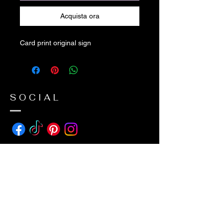
Acquista ora
Card print original sign
SOCIAL
ADDRESS
avda suecia 26
38650 Los Cristianos