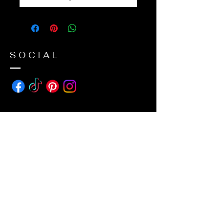
SOCIAL
ADDRESS
avda suecia 26
38650 Los Cristianos
Tenerife (Canary island)