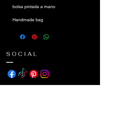
bolsa pintada a mano
Handmade bag
SOCIAL
ADDRESS
avda suecia 26
38650 Los Cristianos