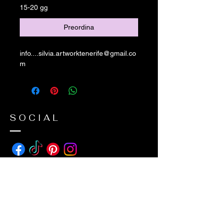
15-20 gg
Preordina
info....silvia.artworktenerife@gmail.co
m
SOCIAL
ADDRESS