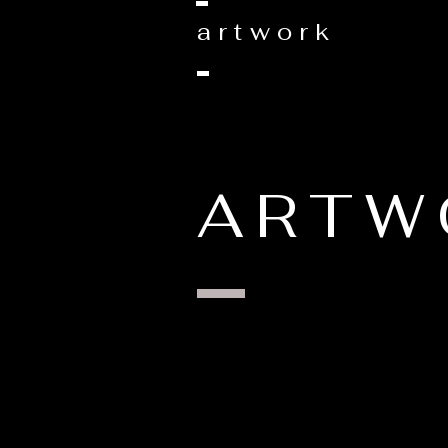
artwork
ARTW