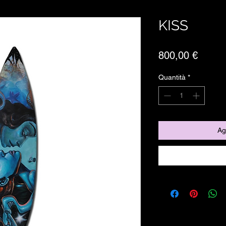
KISS
Prezz
800,00 €
Quantità
*
Ag