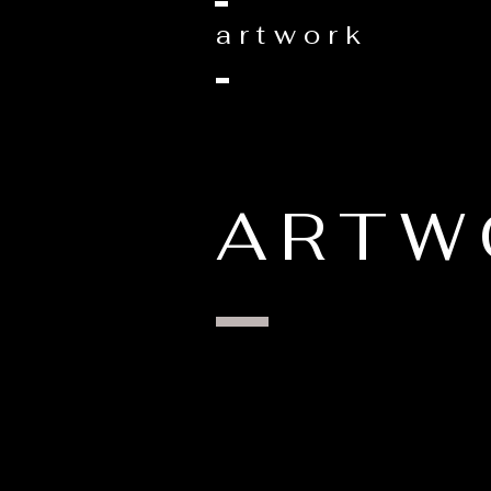
artwork
ARTW