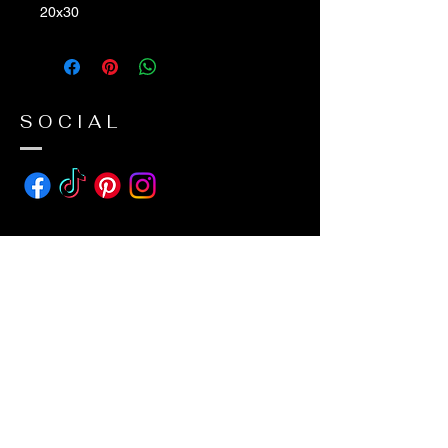
20x30
SOCIAL
ADDRESS
avda suecia 26
38650 Los Cristianos
Tenerife (Canary island)