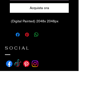
Acquista ora
(Digital Painted) 2048x 2048px
SOCIAL
ADDRESS
avda suecia 26
38650 Los Cristianos